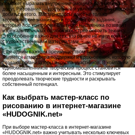
поможет выразить внутренние эмоции и разнообразить
досуг. Рисование — доступный и увлекательный способ
добиться этого. Мастер-классы дают не только
теоретические знания, но и практические задания,
которые под контролем опытного наставника позволят
избежать типичных ошибок и быстрее освоить технику.
Это особенно важно для тех, кто ранее не имел контакта
с художественными материалами.
Еще одним важным преимуществом таких занятий
является атмосфера поддержки и вдохновения, которую
создают организаторы и группа участников. В компании
единомышленников творческий процесс становится
более насыщенным и интересным. Это стимулирует
преодолевать творческие трудности и раскрывать
собственный потенциал.
Как выбрать мастер-класс по
рисованию в интернет-магазине
«HUDOGNIK.net»
При выборе мастер-класса в интернет-магазине
«HUDOGNIK.net» важно учитывать несколько ключевых