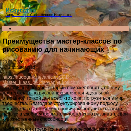
Menu
Искусство
Виды. Жанры. Современное Искусство.
Search
for
Преимущества мастер-классов по
рисованию для начинающих
23.01.2026
67
2 minutes read
https://hudognik.net/articles/201-
Master_klass_po_risovaniyu_otlichnyiy_start_dlya_tvorchesk
— отличный ресурс, который поможет понять, почему
мастер-класс по рисованию является идеальной
отправной точкой для всех, кто хочет погрузиться в мир
творчества. Благодаря структурированному подходу,
мастер-классы позволяют новичкам получить базовые
навыки в удобном формате и постепенно развивать свои
художественные способности.
Многие люди стремятся найти новое хобби, которое