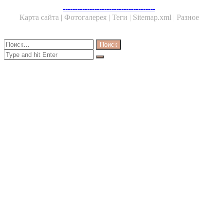
Facebook
Twitter
WhatsApp
Telegram
--------------------------------------
Карта сайта |
Фотогалерея |
Теги |
Sitemap.xml |
Разное
Close
Найти:
Close
Search
for