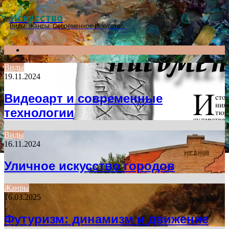
Menu
Искусство
Виды. Жанры. Современное Искусство.
Search
for
Виды
19.11.2024
Видеоарт и современные
технологии
Виды
16.11.2024
Уличное искусство городов
Жанры
16.03.2025
Футуризм: динамизм и движение