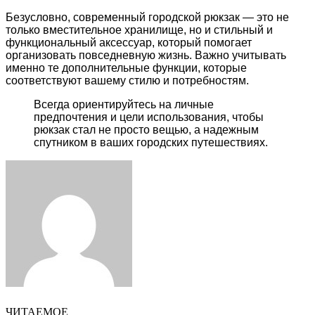
Безусловно, современный городской рюкзак — это не
только вместительное хранилище, но и стильный и
функциональный аксессуар, который помогает
организовать повседневную жизнь. Важно учитывать
именно те дополнительные функции, которые
соответствуют вашему стилю и потребностям.
Всегда ориентируйтесь на личные
предпочтения и цели использования, чтобы
рюкзак стал не просто вещью, а надежным
спутником в ваших городских путешествиях.
Facebook
Twitter
LinkedIn
Tumblr
Pinterest
Reddit
VKontakte
Odnoklassniki
Skype
WhatsApp
Telegram
Viber
Share
Print
via
Email
ЧИТАЕМОЕ