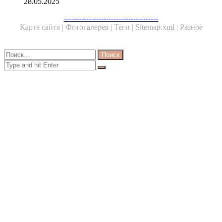
28.05.2025
Facebook
Twitter
WhatsApp
Telegram
--------------------------------------
Карта сайта |
Фотогалерея |
Теги |
Sitemap.xml |
Разное
Close
Найти:
Close
Search
for