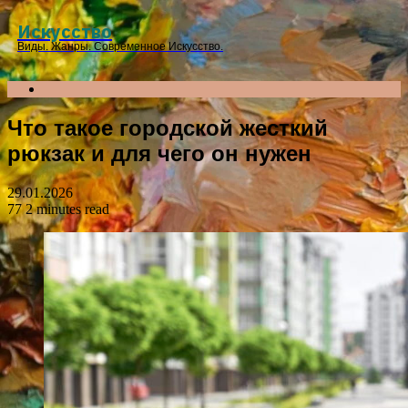
Menu
Искусство
Виды. Жанры. Современное Искусство.
Search
for
Что такое городской жесткий
рюкзак и для чего он нужен
29.01.2026
77
2 minutes read