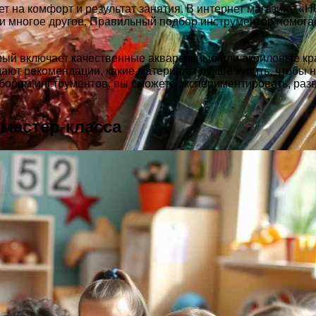
ет на комфорт и результат занятия. В интернет магазине 
а и многое другое. Правильный подбор инструментов помог
орый включает качественные акварельные или акриловые кра
ают рекомендации, какие материалы лучше купить, чтобы н
ором инструментов, вы сможете экспериментировать, разви
мастер-класса