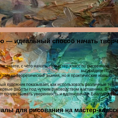
ю — идеальный способ начать творч
не знаете, с чего начать, то мастер-класс по рисованию — э
_otlichnyiy_start_dlya_tvorcheskogo_hobbi/
вы найдете подро
е только теоретические знания, но и практические навыки, 
ный художник показывает, как использовать различные техн
 первые работы под чутким руководством наставника. В та
т почувствовать уверенность и вдохновение. Благодаря ма
алы для рисования на мастер-класс