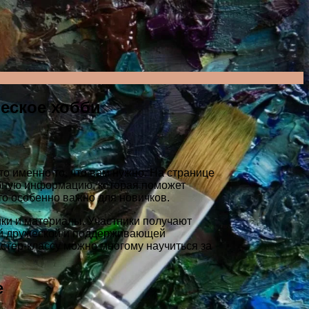
еское хобби
то именно то, что вам нужно. На странице
бную информацию, которая поможет
что особенно важно для новичков.
ики и материалы. Участники получают
кой дружеской и поддерживающей
стер-классу можно многому научиться за
е