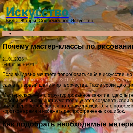
Menu
Искусство
Виды. Жанры. Современное Искусство.
Search
for
Почему мастер-классы по рисовани
21.01.2026
69
1 minute read
Если вы давно мечтаете попробовать себя в искусстве, но 
https://hudognik.net/articles/201-Master_klass_po_risovaniyu
сделать первый шаг в мир творчества. Такие уроки дают н
Мастер-класс — это структурированное занятие, где опыт
советы по выбору инструментов и учатся создавать свои
атмосфере раскрывается потенциал каждого, что позволяе
короткое время и избежать распространенных ошибок.
Как подобрать необходимые матери