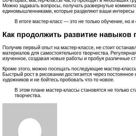
Во-вторых, мастер-классы часто проходят в небольших гр
Можно задавать вопросы, получать развернутые коммента
единомышленниками, которые разделяют ваши интересы и
В итоге мастер-класс — это не только обучение, но 
Как продолжить развитие навыков 
Получив первый опыт на мастер-классе, не стоит останав
материалов для самостоятельного творчества. Регулярна
изученное, создавая новые работы и пробуя различные ст
Кроме этого, можно посещать последующие мастер-классы
Быстрый рост в рисовании достигается через постоянное
художников и не бойтесь пробовать что-то новое.
В этом плане мастер-классы становятся не только ст
творчества.
Facebook
Twitter
LinkedIn
Tumblr
Pinterest
Reddit
VKontakte
Odnoklassniki
Skype
WhatsApp
Telegram
Viber
Share
Print
via
Email