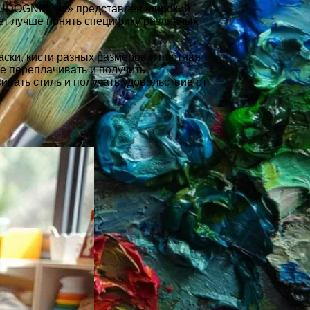
«HUDOGNIK.net» представлен широкий
ает лучше понять специфику различных
ски, кисти разных размеров и плотная
е переплачивать и получить
вать стиль и получать удовольствие от