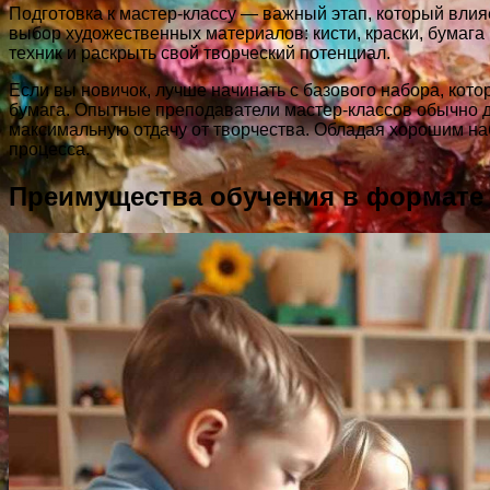
Подготовка к мастер-классу — важный этап, который влия
выбор художественных материалов: кисти, краски, бумаг
техник и раскрыть свой творческий потенциал.
Если вы новичок, лучше начинать с базового набора, кот
бумага. Опытные преподаватели мастер-классов обычно д
максимальную отдачу от творчества. Обладая хорошим наб
процесса.
Преимущества обучения в формате 